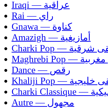
Iraqi — عراقية
Rai — راي
Gnawa — كناوة
Amazigh — أمازيغية
Charki Pop — ية
Maghrebi Pop
Dance — رقص
Khaliji Pop — ية
Charki Cl
Autre — مجهول