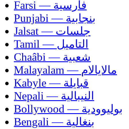
Farsi — فارسية
Punjabi — بنجابية
Jalsat — جلسات
Tamil — التاميل
Chaâbi — شعبية
Malayalam — مالايالام
Kabyle — قبايلة
Nepali — النيبالية
Bollywood — بوليوودية
Bengali — بنغالية