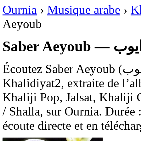
Ournia
›
Musique arabe
›
K
Aeyoub
Saber Aeyo
Écoutez Saber Aeyoub (صبر ايوب), une chanson de
Khalidiyat2, extraite de l’a
Khaliji Pop, Jalsat, Khaliji
/ Shalla, sur Ournia. Durée :
écoute directe et en télécha