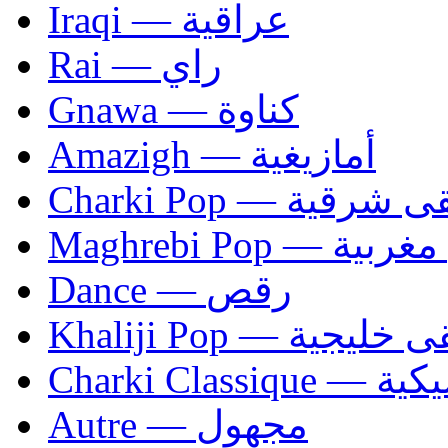
Iraqi — عراقية
Rai — راي
Gnawa — كناوة
Amazigh — أمازيغية
Charki Pop — ية
Maghrebi Pop
Dance — رقص
Khaliji Pop — ية
Charki Cl
Autre — مجهول