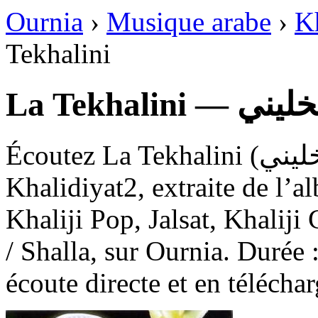
Ournia
›
Musique arabe
›
K
Tekhalini
La Tekhalini — ي
Écoutez La Tekhalini (لا تخليني), une chanson de
Khalidiyat2, extraite de l’a
Khaliji Pop, Jalsat, Khaliji
/ Shalla, sur Ournia. Durée :
écoute directe et en télécha