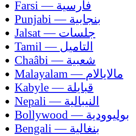
Farsi — فارسية
Punjabi — بنجابية
Jalsat — جلسات
Tamil — التاميل
Chaâbi — شعبية
Malayalam — مالايالام
Kabyle — قبايلة
Nepali — النيبالية
Bollywood — بوليوودية
Bengali — بنغالية