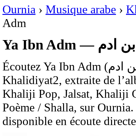
Ournia
›
Musique arabe
›
K
Adm
Ya Ibn Adm — ادم
Écoutez Ya Ibn Adm (يا ابن ادم), une chanson de
Khalidiyat2, extraite de l’
Khaliji Pop, Jalsat, Khaliji 
Poème / Shalla, sur Ournia. 
disponible en écoute directe