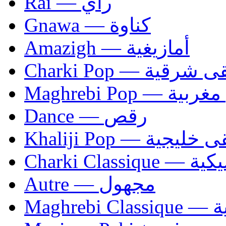
Rai — راي
Gnawa — كناوة
Amazigh — أمازيغية
Charki Pop — ية
Maghrebi Pop
Dance — رقص
Khaliji Pop — ية
Charki Cl
Autre — مجهول
Ma