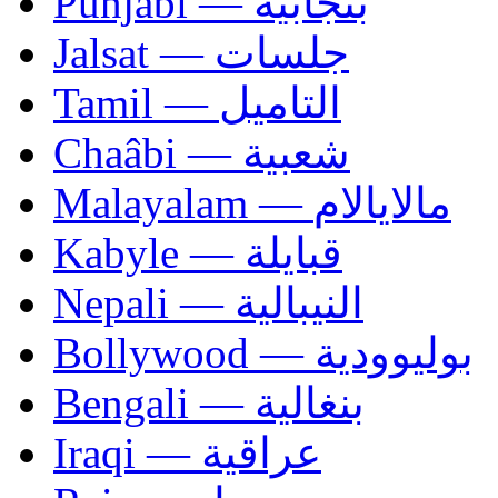
Punjabi — بنجابية
Jalsat — جلسات
Tamil — التاميل
Chaâbi — شعبية
Malayalam — مالايالام
Kabyle — قبايلة
Nepali — النيبالية
Bollywood — بوليوودية
Bengali — بنغالية
Iraqi — عراقية