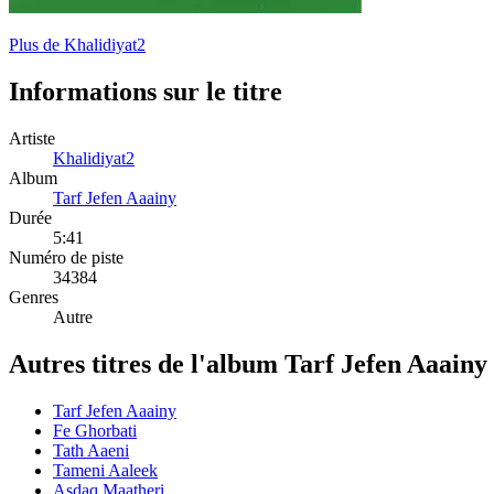
Plus de Khalidiyat2
Informations sur le titre
Artiste
Khalidiyat2
Album
Tarf Jefen Aaainy
Durée
5:41
Numéro de piste
34384
Genres
Autre
Autres titres de l'album Tarf Jefen Aaainy
Tarf Jefen Aaainy
Fe Ghorbati
Tath Aaeni
Tameni Aaleek
Asdaq Maatheri