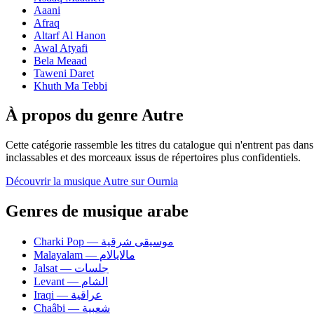
Aaani
Afraq
Altarf Al Hanon
Awal Atyafi
Bela Meaad
Taweni Daret
Khuth Ma Tebbi
À propos du genre Autre
Cette catégorie rassemble les titres du catalogue qui n'entrent pas dans
inclassables et des morceaux issus de répertoires plus confidentiels.
Découvrir la musique Autre sur Ournia
Genres de musique arabe
Charki Pop — موسيقى شرقية
Malayalam — مالايالام
Jalsat — جلسات
Levant — الشام
Iraqi — عراقية
Chaâbi — شعبية