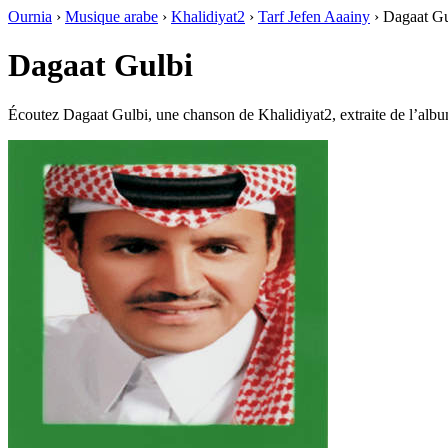
Ournia
›
Musique arabe
›
Khalidiyat2
›
Tarf Jefen Aaainy
›
Dagaat Gu
Dagaat Gulbi
Écoutez Dagaat Gulbi, une chanson de Khalidiyat2, extraite de l’album 