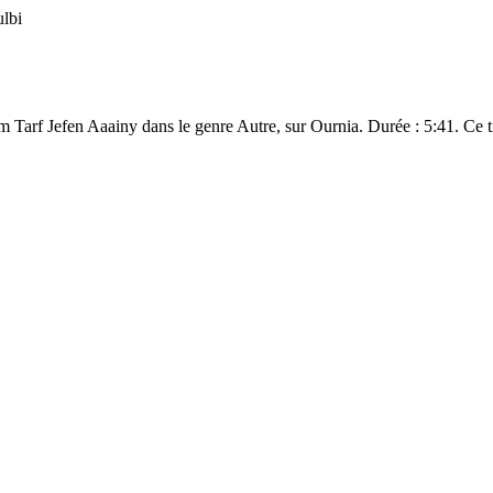
lbi
Tarf Jefen Aaainy dans le genre Autre, sur Ournia. Durée : 5:41. Ce tit