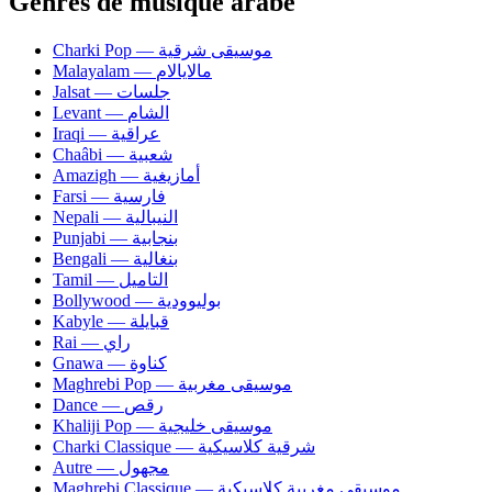
Genres de musique arabe
Charki Pop — موسيقى شرقية
Malayalam — مالايالام
Jalsat — جلسات
Levant — الشام
Iraqi — عراقية
Chaâbi — شعبية
Amazigh — أمازيغية
Farsi — فارسية
Nepali — النيبالية
Punjabi — بنجابية
Bengali — بنغالية
Tamil — التاميل
Bollywood — بوليوودية
Kabyle — قبايلة
Rai — راي
Gnawa — كناوة
Maghrebi Pop — موسيقى مغربية
Dance — رقص
Khaliji Pop — موسيقى خليجية
Charki Classique — شرقية كلاسيكية
Autre — مجهول
Maghrebi Classique — موسيقى مغربية كلاسيكية