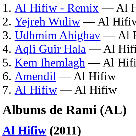
Al Hifiw - Remix
— Al H
Yejreh Wuliw
— Al Hifi
Udhmim Ahighav
— Al 
Aqli Guir Hala
— Al Hif
Kem Ihemlagh
— Al Hif
Amendil
— Al Hifiw
Al Hifiw
— Al Hifiw
Albums de Rami (AL)
Al Hifiw
(2011)