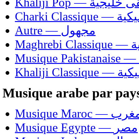
Khaliji Pop — ية
Charki Cl
Autre — مجهول
Ma
Khaliji C
Musique arabe par pay
Musique Maroc — 
Musique Egypte — مصر