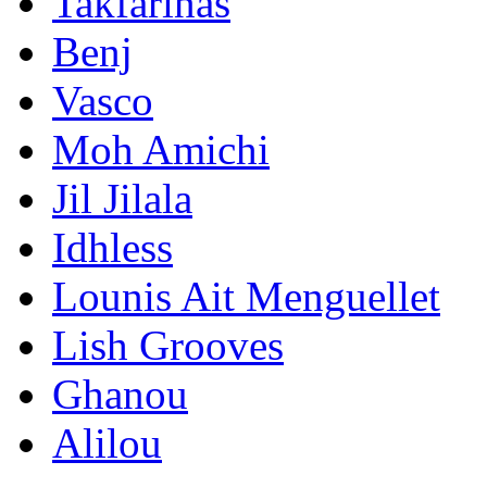
Takfarinas
Benj
Vasco
Moh Amichi
Jil Jilala
Idhless
Lounis Ait Menguellet
Lish Grooves
Ghanou
Alilou