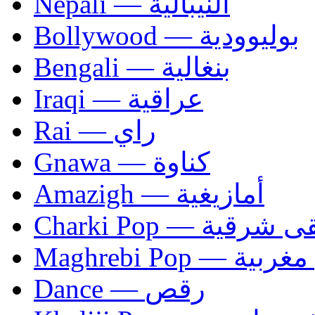
Nepali — النيبالية
Bollywood — بوليوودية
Bengali — بنغالية
Iraqi — عراقية
Rai — راي
Gnawa — كناوة
Amazigh — أمازيغية
Charki Pop — ية
Maghrebi Pop
Dance — رقص