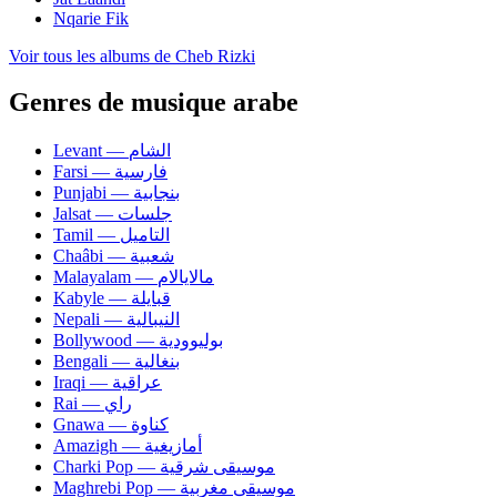
Nqarie Fik
Voir tous les albums de Cheb Rizki
Genres de musique arabe
Levant — الشام
Farsi — فارسية
Punjabi — بنجابية
Jalsat — جلسات
Tamil — التاميل
Chaâbi — شعبية
Malayalam — مالايالام
Kabyle — قبايلة
Nepali — النيبالية
Bollywood — بوليوودية
Bengali — بنغالية
Iraqi — عراقية
Rai — راي
Gnawa — كناوة
Amazigh — أمازيغية
Charki Pop — موسيقى شرقية
Maghrebi Pop — موسيقى مغربية