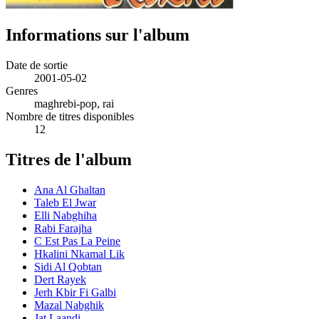
Informations sur l'album
Date de sortie
2001-05-02
Genres
maghrebi-pop, rai
Nombre de titres disponibles
12
Titres de l'album
Ana Al Ghaltan
Taleb El Jwar
Elli Nabghiha
Rabi Farajha
C Est Pas La Peine
Hkalini Nkamal Lik
Sidi Al Qobtan
Dert Rayek
Jerh Kbir Fi Galbi
Mazal Nabghik
Jat Laandi