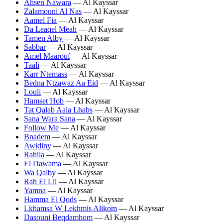
Ahsen Nawara
— Al Kayssar
Zalamouni Al Nas
— Al Kayssar
Aamel Fia
— Al Kayssar
Da Leaqel Meah
— Al Kayssar
Tamen Alby
— Al Kayssar
Sabbar
— Al Kayssar
Amel Maarouf
— Al Kayssar
Taali
— Al Kayssar
Karr Ntemass
— Al Kayssar
Bedna Ntzawaz Aa Eid
— Al Kayssar
Louli
— Al Kayssar
Hamset Hob
— Al Kayssar
Tat Qalab Aala Lhabs
— Al Kayssar
Sana Wara Sana
— Al Kayssar
Follow Me
— Al Kayssar
Bnadem
— Al Kayssar
Awidiny
— Al Kayssar
Rahila
— Al Kayssar
El Dawama
— Al Kayssar
Wa Qalby
— Al Kayssar
Rah El Lil
— Al Kayssar
Yamna
— Al Kayssar
Hamma El Qods
— Al Kayssar
Lkhamsa W Lekhmis Alikom
— Al Kayssar
Dasouni Beqdamhom
— Al Kayssar