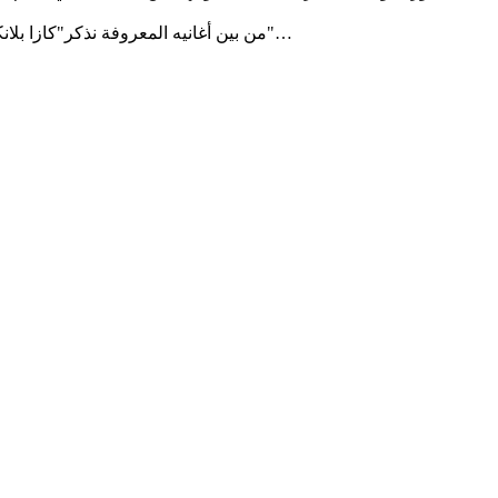
من بين أغانيه المعروفة نذكر"كازا بلانكا" ، "سافا سافا" الجرعة الزائدة "،" أوفر دوز "،" دمعة "،"جيت نقول"…