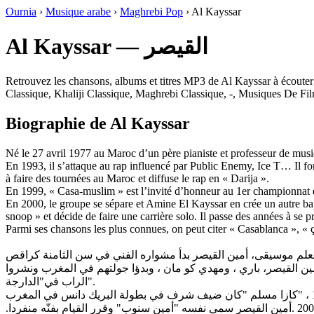
Ournia
›
Musique arabe
›
Maghrebi Pop
›
Al Kayssar
Al Kayssar — القيصر
Retrouvez les chansons, albums et titres MP3 de Al Kayssar à écouter
Classique, Khaliji Classique, Maghrebi Classique, -, Musiques De F
Biographie de Al Kayssar
Né le 27 avril 1977 au Maroc d’un père pianiste et professeur de musi
En 1993, il s’attaque au rap influencé par Public Enemy, Ice T… Il
à faire des tournées au Maroc et diffuse le rap en « Darija ».
En 1999, « Casa-muslim » est l’invité d’honneur au 1er championnat
En 2000, le groupe se sépare et Amine El Kayssar en crée un autre ba
snoop » et décide de faire une carrière solo. Il passe des années à se
Parmi ses chansons les plus connues, on peut citer « Casablanca », «
 …. وشكل فرقته الخاصة "كازا مسلم" في العام 1994. وتتألف هذه الفرقة من أمين القيصر، باري ، ومهدي كو مان ، وبدؤا جولتهم في المغرب ونشروا
الراب في"الدارجة".
في العام 2000 انقسمت الفرقة وأمين عبد القيصر خلق فرقة أخرى تدعى "سحورة".واصلت الفرقة الجديدة جولتها لكن انقسمت في العام 2002 .أمين القيصر سمى نفسه "أمين سنوب" وقرر القيام بفنّه منفردا.