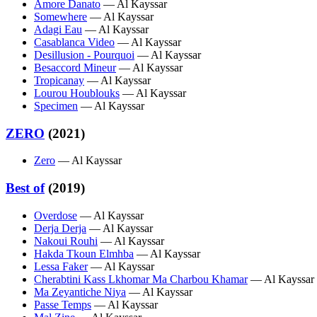
Amore Danato
— Al Kayssar
Somewhere
— Al Kayssar
Adagi Eau
— Al Kayssar
Casablanca Video
— Al Kayssar
Desillusion - Pourquoi
— Al Kayssar
Besaccord Mineur
— Al Kayssar
Tropicanay
— Al Kayssar
Lourou Houblouks
— Al Kayssar
Specimen
— Al Kayssar
ZERO
(2021)
Zero
— Al Kayssar
Best of
(2019)
Overdose
— Al Kayssar
Derja Derja
— Al Kayssar
Nakoui Rouhi
— Al Kayssar
Hakda Tkoun Elmhba
— Al Kayssar
Lessa Faker
— Al Kayssar
Cherabtini Kass Lkhomar Ma Charbou Khamar
— Al Kayssar
Ma Zeyantiche Niya
— Al Kayssar
Passe Temps
— Al Kayssar