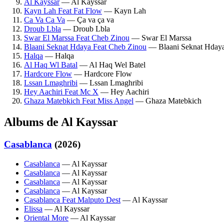
Al Kayssar
— Al Kayssar
Kayn Lah Feat Fat Flow
— Kayn Lah
Ca Va Ca Va
— Ça va ça va
Droub Lbla
— Droub Lbla
Swar El Marssa Feat Cheb Zinou
— Swar El Marssa
Blaani Seknat Hdaya Feat Cheb Zinou
— Blaani Seknat Hday
Halqa
— Halqa
Al Haq Wl Batal
— Al Haq Wel Batel
Hardcore Flow
— Hardcore Flow
Lssan Lmaghribi
— Lssan Lmaghribi
Hey Aachiri Feat Mc X
— Hey Aachiri
Ghaza Matebkich Feat Miss Angel
— Ghaza Matebkich
Albums de Al Kayssar
Casablanca
(2026)
Casablanca
— Al Kayssar
Casablanca
— Al Kayssar
Casablanca
— Al Kayssar
Casablanca
— Al Kayssar
Casablanca Feat Malputo Dest
— Al Kayssar
Elissa
— Al Kayssar
Oriental More
— Al Kayssar