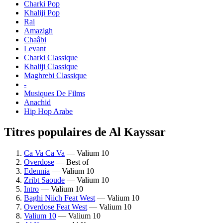
Charki Pop
Khaliji Pop
Rai
Amazigh
Chaâbi
Levant
Charki Classique
Khaliji Classique
Maghrebi Classique
-
Musiques De Films
Anachid
Hip Hop Arabe
Titres populaires de Al Kayssar
Ca Va Ca Va
— Valium 10
Overdose
— Best of
Edennia
— Valium 10
Zribt Saoude
— Valium 10
Intro
— Valium 10
Baghi Niich Feat West
— Valium 10
Overdose Feat West
— Valium 10
Valium 10
— Valium 10