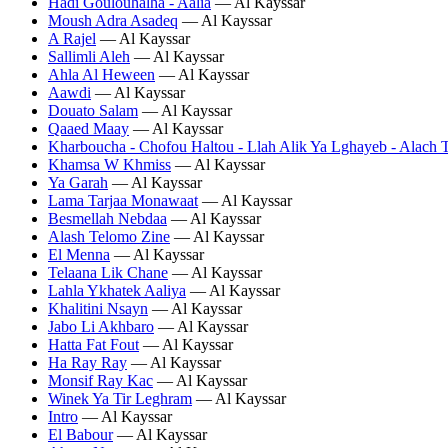
Hadi Goulouhalha - Aalia
— Al Kayssar
Moush Adra Asadeq
— Al Kayssar
A Rajel
— Al Kayssar
Sallimli Aleh
— Al Kayssar
Ahla Al Heween
— Al Kayssar
Aawdi
— Al Kayssar
Douato Salam
— Al Kayssar
Qaaed Maay
— Al Kayssar
Kharboucha - Chofou Haltou - Llah Alik Ya Lghayeb - Alach
Khamsa W Khmiss
— Al Kayssar
Ya Garah
— Al Kayssar
Lama Tarjaa Monawaat
— Al Kayssar
Besmellah Nebdaa
— Al Kayssar
Alash Telomo Zine
— Al Kayssar
El Menna
— Al Kayssar
Telaana Lik Chane
— Al Kayssar
Lahla Ykhatek Aaliya
— Al Kayssar
Khalitini Nsayn
— Al Kayssar
Jabo Li Akhbaro
— Al Kayssar
Hatta Fat Fout
— Al Kayssar
Ha Ray Ray
— Al Kayssar
Monsif Ray Kac
— Al Kayssar
Winek Ya Tir Leghram
— Al Kayssar
Intro
— Al Kayssar
El Babour
— Al Kayssar