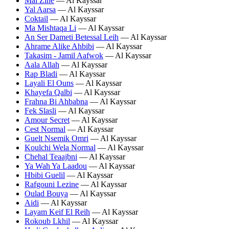
Mal Zine
— Al Kayssar
Yal Aarsa
— Al Kayssar
Coktail
— Al Kayssar
Ma Mishtaqa Li
— Al Kayssar
An Ser Dameti Betessal Leih
— Al Kayssar
Ahrame Alike Ahbibi
— Al Kayssar
Takasim - Jamil Aafwok
— Al Kayssar
Aala Allah
— Al Kayssar
Rap Bladi
— Al Kayssar
Layali El Ouns
— Al Kayssar
Khayefa Qalbi
— Al Kayssar
Frahna Bi Ahbabna
— Al Kayssar
Fek Slasli
— Al Kayssar
Amour Secret
— Al Kayssar
Cest Normal
— Al Kayssar
Guelt Nsemik Omri
— Al Kayssar
Koulchi Wela Normal
— Al Kayssar
Chehal Teaajbni
— Al Kayssar
Ya Wah Ya Laadou
— Al Kayssar
Hbibi Guelil
— Al Kayssar
Rafgouni Lezine
— Al Kayssar
Oulad Bouya
— Al Kayssar
Aidi
— Al Kayssar
Layam Keif El Reih
— Al Kayssar
Rokoub Lkhil
— Al Kayssar