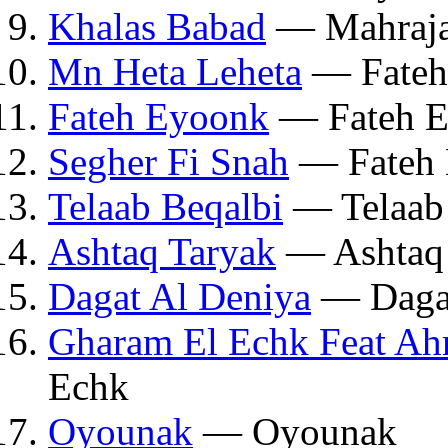
Khalas Babad
— Mahraja
Mn Heta Leheta
— Fateh
Fateh Eyoonk
— Fateh 
Segher Fi Snah
— Fateh
Telaab Beqalbi
— Telaab 
Ashtaq Taryak
— Ashtaq 
Dagat Al Deniya
— Dagat
Gharam El Echk Feat Ah
Echk
Oyounak
— Oyounak