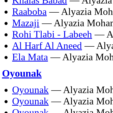
Khalas Babad
— Alyazi
Raaboba
— Alyazia Mo
Mazaji
— Alyazia Moha
Rohi Tlabi - Labeeh
— Al
Al Harf Al Aneed
— Alya
Ela Mata
— Alyazia Mo
Oyounak
Oyounak
— Alyazia Mo
Oyounak
— Alyazia Mo
Oyounak
— Alyazia Mo