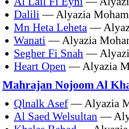
Al Lail Fi Eyni
— Alyaz
Dalili
— Alyazia Moham
Mn Heta Leheta
— Alyaz
Wanati
— Alyazia Moha
Segher Fi Snah
— Alyaz
Heart Open
— Alyazia 
Mahrajan Nojoom Al Khal
Qlnalk Asef
— Alyazia 
Al Saed Welsultan
— Aly