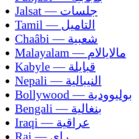
Jalsat — جلسات
Tamil — التاميل
Chaâbi — شعبية
Malayalam — مالايالام
Kabyle — قبايلة
Nepali — النيبالية
Bollywood — بوليوودية
Bengali — بنغالية
Iraqi — عراقية
Rai — راي