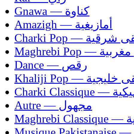
Gnawa — كناوة
Amazigh — أمازيغية
Charki Pop — ية
Maghrebi Pop
Dance — رقص
Khaliji Pop — ية
Charki Cl
Autre — مجهول
Ma