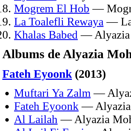
Mogrem El Hob
— Mogr
La Toalefli Rewaya
— La 
Khalas Babed
— Alyazia
Albums de Alyazia Mo
Fateh Eyoonk
(2013)
Muftari Ya Zalm
— Alya
Fateh Eyoonk
— Alyazi
Al Lailah
— Alyazia Mo