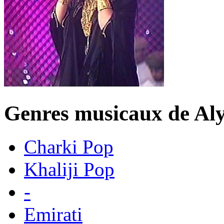
Genres musicaux de A
Charki Pop
Khaliji Pop
-
Emirati