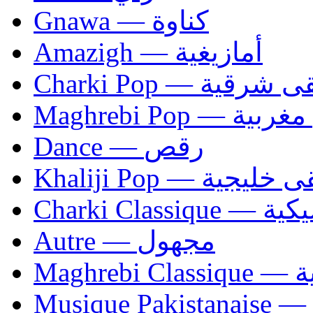
Gnawa — كناوة
Amazigh — أمازيغية
Charki Pop — ية
Maghrebi Pop
Dance — رقص
Khaliji Pop — ية
Charki Cl
Autre — مجهول
Ma