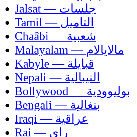
Jalsat — جلسات
Tamil — التاميل
Chaâbi — شعبية
Malayalam — مالايالام
Kabyle — قبايلة
Nepali — النيبالية
Bollywood — بوليوودية
Bengali — بنغالية
Iraqi — عراقية
Rai — راي