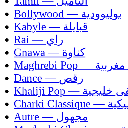
Tamil — التاميل
Bollywood — بوليوودية
Kabyle — قبايلة
Rai — راي
Gnawa — كناوة
Maghrebi Pop
Dance — رقص
Khaliji Pop — ية
Charki Cl
Autre — مجهول