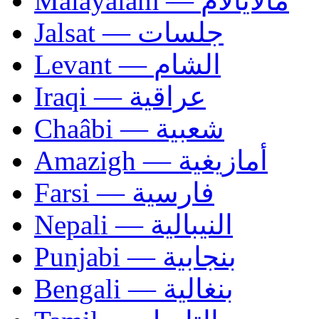
Malayalam — مالايالام
Jalsat — جلسات
Levant — الشام
Iraqi — عراقية
Chaâbi — شعبية
Amazigh — أمازيغية
Farsi — فارسية
Nepali — النيبالية
Punjabi — بنجابية
Bengali — بنغالية