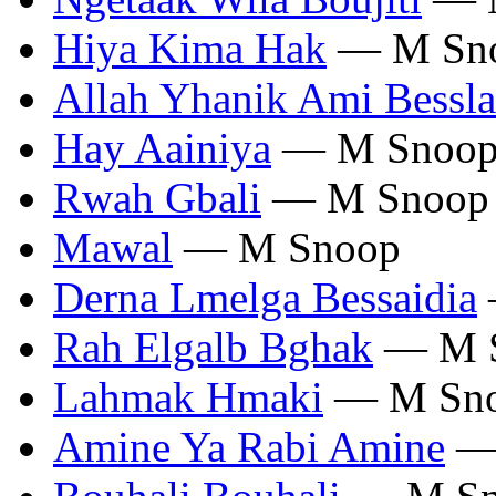
Hiya Kima Hak
— M Sn
Allah Yhanik Ami Bessl
Hay Aainiya
— M Snoo
Rwah Gbali
— M Snoop
Mawal
— M Snoop
Derna Lmelga Bessaidia
Rah Elgalb Bghak
— M 
Lahmak Hmaki
— M Sn
Amine Ya Rabi Amine
— 