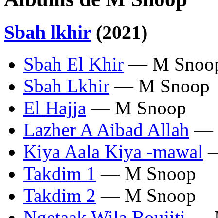
Sbah lkhir
(2021)
Sbah El Khir
— M Snoo
Sbah Lkhir
— M Snoop
El Hajja
— M Snoop
Lazher A Aibad Allah
— 
Kiya Aala Kiya -mawal
—
Takdim 1
— M Snoop
Takdim 2
— M Snoop
Ngetaak Wila Boujiti
— 