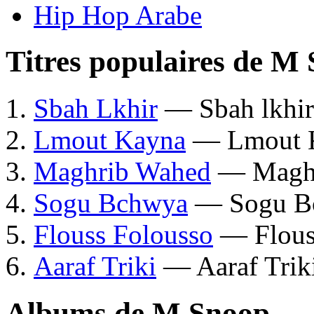
Hip Hop Arabe
Titres populaires de M
Sbah Lkhir
— Sbah lkhir
Lmout Kayna
— Lmout 
Maghrib Wahed
— Maghr
Sogu Bchwya
— Sogu B
Flouss Folousso
— Flous
Aaraf Triki
— Aaraf Trik
Albums de M Snoop