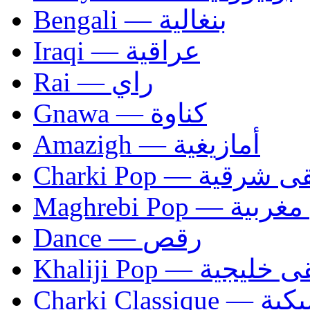
Bengali — بنغالية
Iraqi — عراقية
Rai — راي
Gnawa — كناوة
Amazigh — أمازيغية
Charki Pop — ية
Maghrebi Pop
Dance — رقص
Khaliji Pop — ية
Charki Cl