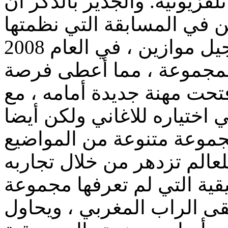
برامج تلفزيونية. والجدير بالذكر أن MC4 وصول
ن في المسابقة التي نظمتها
المجموعة ، مما أعطى فرصة
حت مهنة جديدة أمامه ، مع
 اختياره للاغاني ولكن أيضا
لعالم تزدهر من خلال تجاربه
الموسيقية التي لم تعرفها مجموعة MC4. سن
قى الراب المغربي ، ويحاول