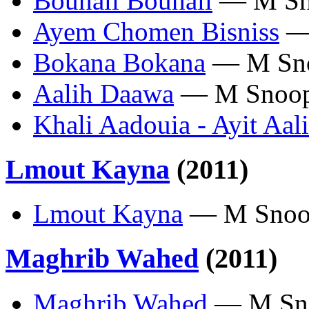
Bouhali Bouhali
— M Sn
Ayem Chomen Bisniss
—
Bokana Bokana
— M Sn
Aalih Daawa
— M Snoo
Khali Aadouia - Ayit Aal
Lmout Kayna
(2011)
Lmout Kayna
— M Sno
Maghrib Wahed
(2011)
Maghrib Wahed
— M Sn