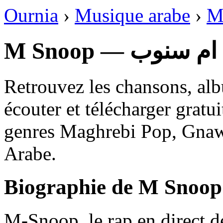
Ournia
›
Musique arabe
›
M
M Snoop — ام سنوب
Retrouvez les chansons, al
écouter et télécharger gratu
genres Maghrebi Pop, Gnaw
Arabe.
Biographie de M Snoop
M-Snoop, le rap en direct 