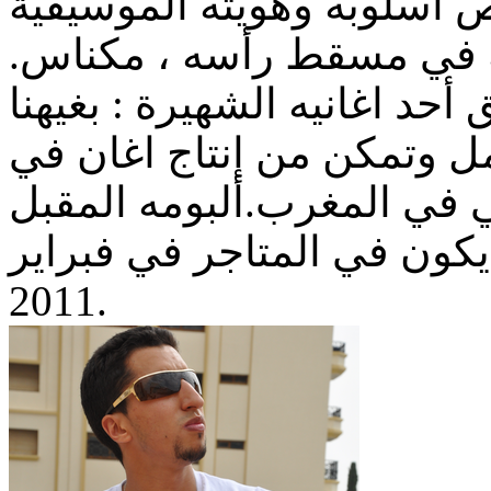
ه في مسقط رأسه ، مكناس
أحد اغانيه الشهيرة : بغيهنا
 وتمكن من إنتاج اغان في
في المغرب.ألبومه المقبل
يكون في المتاجر في فبراير
2011.