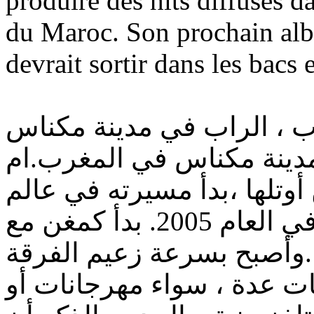
produire des hits diffusés da
du Maroc. Son prochain alb
devrait sortir dans les bacs 
 ، الراب في مدينة مكناس
1 أكتوبر 1987 في مدينة مكناس في المغرب.ام
تلها ،بدأ مسيرته في عالم
موسيقى الراب في العام 2005. بدأ كمغن مع MC4 الفرقة
وأصبح بسرعة زعيم الفرقة.
 عدة ، سواء مهرجانات أو