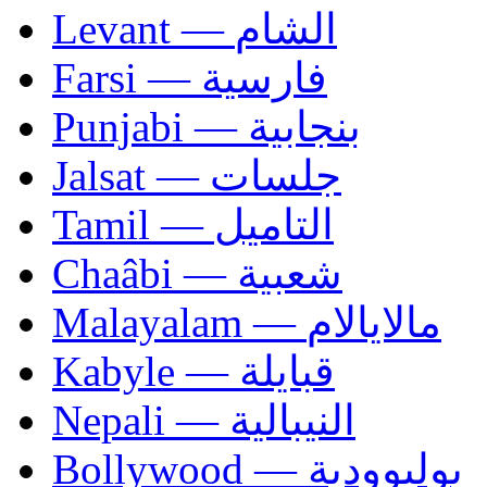
Levant — الشام
Farsi — فارسية
Punjabi — بنجابية
Jalsat — جلسات
Tamil — التاميل
Chaâbi — شعبية
Malayalam — مالايالام
Kabyle — قبايلة
Nepali — النيبالية
Bollywood — بوليوودية