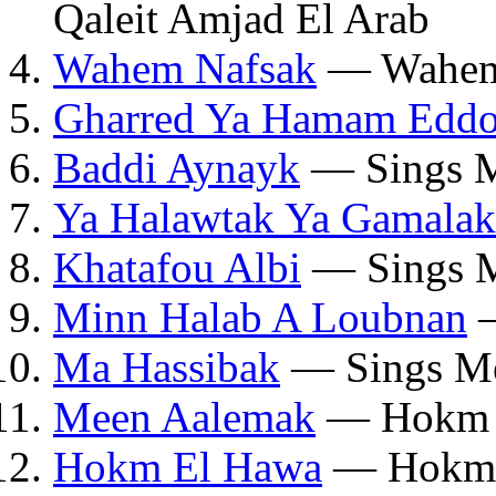
Qaleit Amjad El Arab
Wahem Nafsak
— Wahem
Gharred Ya Hamam Edd
Baddi Aynayk
— Sings M
Ya Halawtak Ya Gamalak
Khatafou Albi
— Sings M
Minn Halab A Loubnan
—
Ma Hassibak
— Sings Me
Meen Aalemak
— Hokm 
Hokm El Hawa
— Hokm 