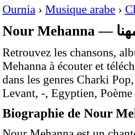
Ournia
›
Musique arabe
›
C
Nour Meha
Retrouvez les chansons, al
Mehanna à écouter et téléch
dans les genres Charki Pop,
Levant, -, Egyptien, Poème 
Biographie de Nour M
Nour Mehanna est un chante