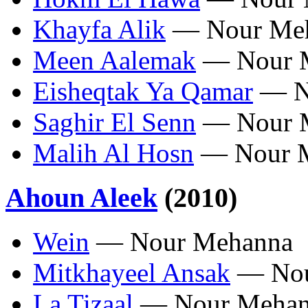
Khayfa Alik
— Nour Me
Meen Aalemak
— Nour 
Eisheqtak Ya Qamar
— N
Saghir El Senn
— Nour 
Malih Al Hosn
— Nour 
Ahoun Aleek
(2010)
Wein
— Nour Mehanna
Mitkhayeel Ansak
— Nou
La Tizaal
— Nour Mehan