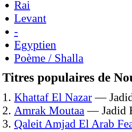
Rai
Levant
-
Egyptien
Poème / Shalla
Titres populaires de N
Khattaf El Nazar
— Jadid
Amrak Moutaa
— Jadid 
Qaleit Amjad El Arab Fea