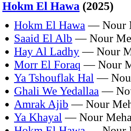
Hokm El Hawa
(2025)
Hokm El Hawa
— Nour 
Saaid El Alb
— Nour Me
Hay Al Ladhy
— Nour M
Morr El Foraq
— Nour M
Ya Tshouflak Hal
— Nour
Ghali We Yedallaa
— Nou
Amrak Ajib
— Nour Meh
Ya Khayal
— Nour Meha
Hokm El Hawa
— Nour 