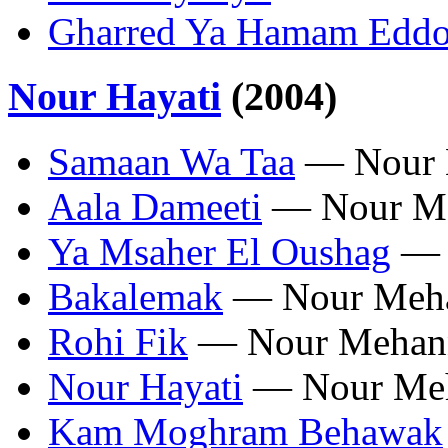
Gharred Ya Hamam Edd
Nour Hayati
(2004)
Samaan Wa Taa
— Nour 
Aala Dameeti
— Nour M
Ya Msaher El Oushag
— 
Bakalemak
— Nour Meh
Rohi Fik
— Nour Mehan
Nour Hayati
— Nour Me
Kam Moghram Behawak