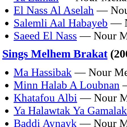
El Nass Al Aselah
— Nou
Salemli Aal Habayeb
— N
Saeed El Nass
— Nour M
Sings Melhem Brakat
(20
Ma Hassibak
— Nour Me
Minn Halab A Loubnan
—
Khatafou Albi
— Nour M
Ya Halawtak Ya Gamalak
Baddi Aynayk
— Nour M