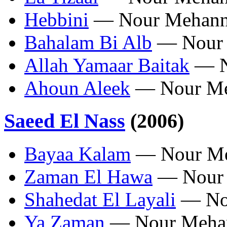
Hebbini
— Nour Mehan
Bahalam Bi Alb
— Nour 
Allah Yamaar Baitak
— N
Ahoun Aleek
— Nour Me
Saeed El Nass
(2006)
Bayaa Kalam
— Nour M
Zaman El Hawa
— Nour
Shahedat El Layali
— No
Ya Zaman
— Nour Meha