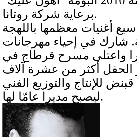
ألبومه "حكم الهوى"، ثم في سنة 2010 ألبومه "أهون عليك"
برعاية شركة روتانا.
سبع أغنيات معظمها باللهجة
يّة. شارك في إحياء مهرجانات
كبيرا واعتلى مسرح قرطاج في
ر الحفل أكثر من عشرة آلاف
قبنض للإنتاج والتوزيع الفني
ليصبح مديرا عامّا لها.