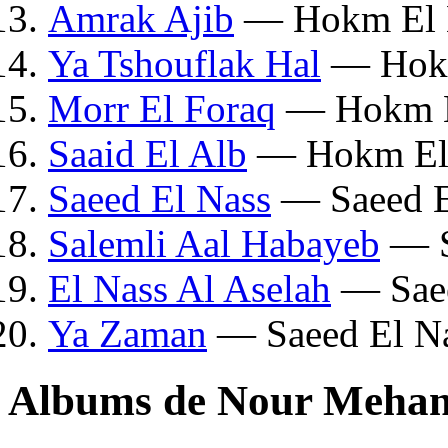
Amrak Ajib
— Hokm El
Ya Tshouflak Hal
— Hok
Morr El Foraq
— Hokm 
Saaid El Alb
— Hokm El
Saeed El Nass
— Saeed E
Salemli Aal Habayeb
— S
El Nass Al Aselah
— Saee
Ya Zaman
— Saeed El N
Albums de Nour Meha