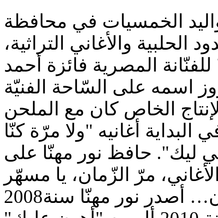
ليد الخمسيات في محافظة
ود الحلبية والأغاني التراثية
 للفنّانة المصرية فائزة أحمد
لإنتاج الخاص كان مع الملحن
لبداية أغانيه "ولا مرّة كنّا
ي ليك". حافظ نور مهنّا على
اني، مرّ الزّمان، يا مسهّر
العشّاق، وحشتيني، رقّ الزمان… أصدر نور مهنّا سنة2008