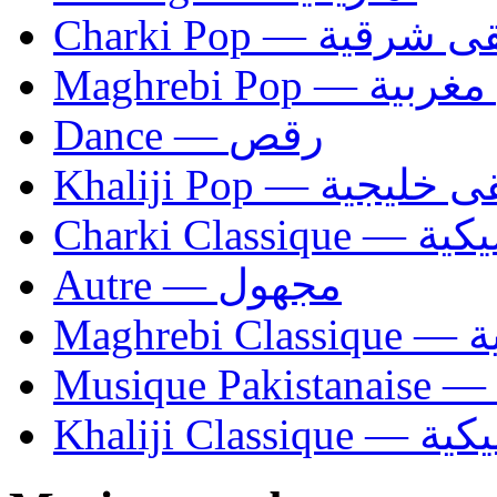
Charki Pop — ية
Maghrebi Pop
Dance — رقص
Khaliji Pop — ية
Charki Cl
Autre — مجهول
Ma
Khaliji C