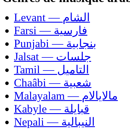
Levant — الشام
Farsi — فارسية
Punjabi — بنجابية
Jalsat — جلسات
Tamil — التاميل
Chaâbi — شعبية
Malayalam — مالايالام
Kabyle — قبايلة
Nepali — النيبالية