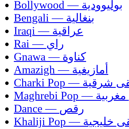
Bollywood — بوليوودية
Bengali — بنغالية
Iraqi — عراقية
Rai — راي
Gnawa — كناوة
Amazigh — أمازيغية
Charki Pop — ية
Maghrebi Pop
Dance — رقص
Khaliji Pop — ية