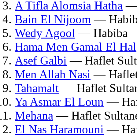
A Tifla Alomsia Hatha
— 
Bain El Nijoom
— Habib
Wedy Agool
— Habiba
Hama Men Gamal El Hal
Asef Galbi
— Haflet Sult
Men Allah Nasi
— Haflet
Tahamalt
— Haflet Sulta
Ya Asmar El Loun
— Hafl
Mehana
— Haflet Sultan
El Nas Haramouni
— Hafl