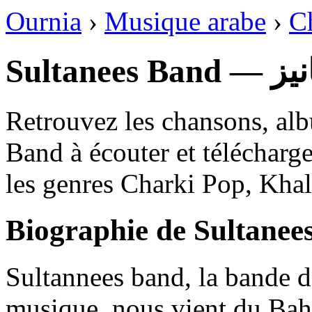
Ournia
›
Musique arabe
›
C
Sultan
Retrouvez les chansons, alb
Band à écouter et télécharg
les genres Charki Pop, Khal
Biographie de Sultanee
Sultannees band, la bande de
musique, nous vient du Bahr