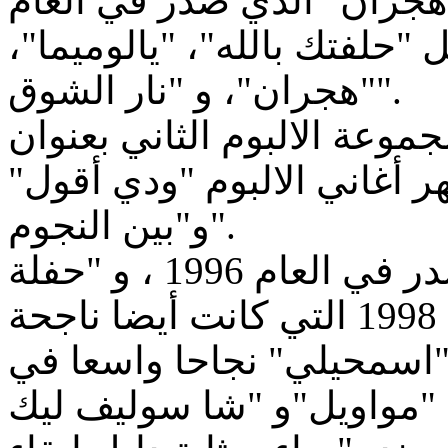
"هجران" الذي صدر في العام
1989. حلفتك بالله"، "يالوميما
"هجران"، و "نار الشوق".
صدرت المجموعة الالبوم الثاني بعنوان
"هر أغاني الالبوم "ودي أقول
و"بين النجوم".
الألبوم الثالث "قصةحبي"الذي صدر في العام 1996 ، و "حفلة
قت أغنية "اسمحيلي" نجاحا واسعا في