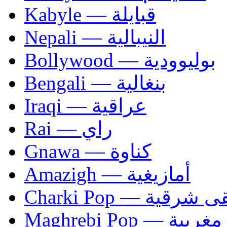
Kabyle — قبايلة
Nepali — النيبالية
Bollywood — بوليوودية
Bengali — بنغالية
Iraqi — عراقية
Rai — راي
Gnawa — كناوة
Amazigh — أمازيغية
Charki Pop — ية
Maghrebi Pop