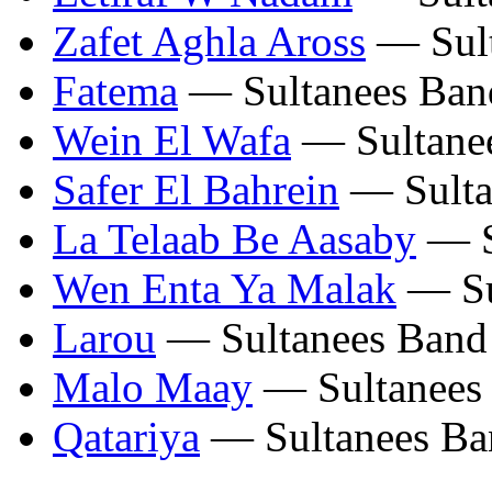
Zafet Aghla Aross
— Sult
Fatema
— Sultanees Ban
Wein El Wafa
— Sultane
Safer El Bahrein
— Sulta
La Telaab Be Aasaby
— S
Wen Enta Ya Malak
— Su
Larou
— Sultanees Band
Malo Maay
— Sultanees
Qatariya
— Sultanees Ba