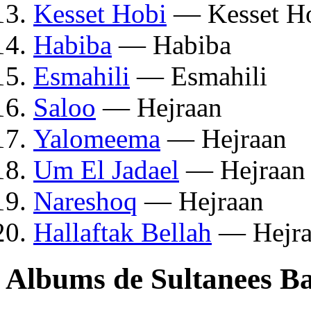
Kesset Hobi
— Kesset H
Habiba
— Habiba
Esmahili
— Esmahili
Saloo
— Hejraan
Yalomeema
— Hejraan
Um El Jadael
— Hejraan
Nareshoq
— Hejraan
Hallaftak Bellah
— Hejra
Albums de Sultanees B