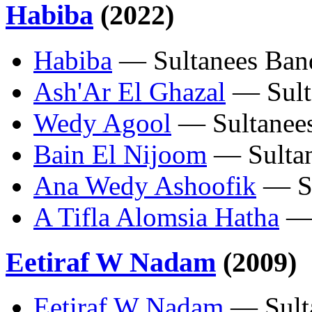
Habiba
(2022)
Habiba
— Sultanees Ban
Ash'Ar El Ghazal
— Sult
Wedy Agool
— Sultanee
Bain El Nijoom
— Sultan
Ana Wedy Ashoofik
— Su
A Tifla Alomsia Hatha
— 
Eetiraf W Nadam
(2009)
Eetiraf W Nadam
— Sult