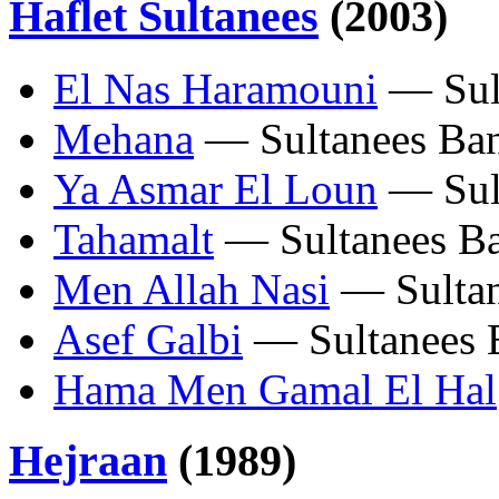
Haflet Sultanees
(2003)
El Nas Haramouni
— Sul
Mehana
— Sultanees Ba
Ya Asmar El Loun
— Sul
Tahamalt
— Sultanees B
Men Allah Nasi
— Sultan
Asef Galbi
— Sultanees 
Hama Men Gamal El Hal
Hejraan
(1989)