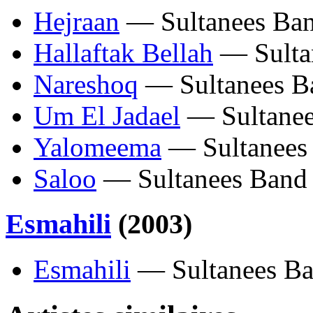
Hejraan
— Sultanees Ba
Hallaftak Bellah
— Sulta
Nareshoq
— Sultanees B
Um El Jadael
— Sultanee
Yalomeema
— Sultanees
Saloo
— Sultanees Band
Esmahili
(2003)
Esmahili
— Sultanees B