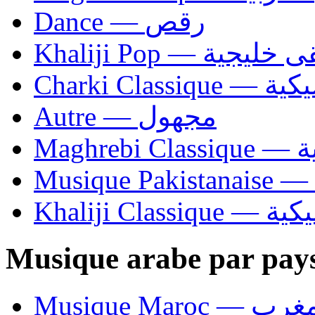
Dance — رقص
Khaliji Pop — ية
Charki Cl
Autre — مجهول
Ma
Khaliji C
Musique arabe par pay
Musique Maroc — 