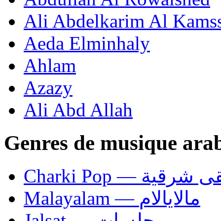
Ali Abdelkarim Al Kams
Aeda Elminhaly
Ahlam
Azazy
Ali Abd Allah
Genres de musique ara
Charki Pop — ية
Malayalam — مالايالام
Jalsat — جلسات