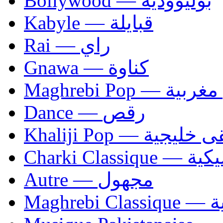
Bollywood — بوليوودية
Kabyle — قبايلة
Rai — راي
Gnawa — كناوة
Maghrebi Pop
Dance — رقص
Khaliji Pop — ية
Charki Cl
Autre — مجهول
Ma