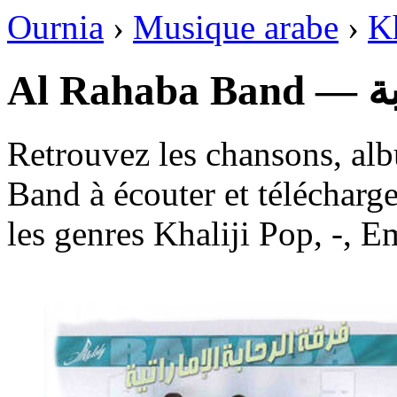
Ournia
›
Musique arabe
›
Kh
Al 
Retrouvez les chansons, al
Band à écouter et télécharg
les genres Khaliji Pop, -, Em