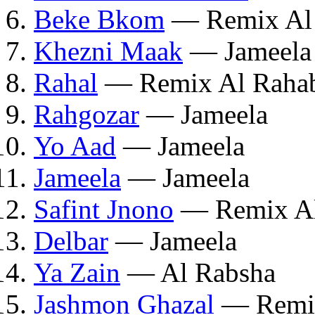
Beke Bkom
— Remix Al
Khezni Maak
— Jameela
Rahal
— Remix Al Raha
Rahgozar
— Jameela
Yo Aad
— Jameela
Jameela
— Jameela
Safint Jnono
— Remix Al
Delbar
— Jameela
Ya Zain
— Al Rabsha
Jashmon Ghazal
— Remix