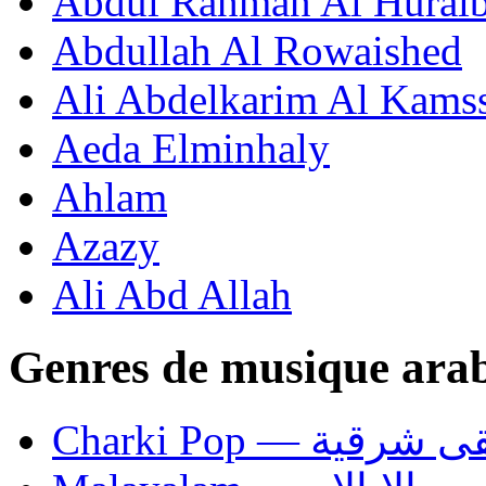
Abdul Rahman Al Huraib
Abdullah Al Rowaished
Ali Abdelkarim Al Kams
Aeda Elminhaly
Ahlam
Azazy
Ali Abd Allah
Genres de musique ara
Charki Pop — ية