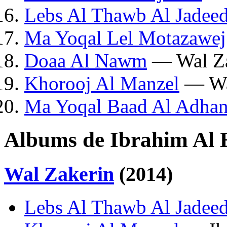
Lebs Al Thawb Al Jadee
Ma Yoqal Lel Motazawej
Doaa Al Nawm
— Wal Za
Khorooj Al Manzel
— Wa
Ma Yoqal Baad Al Adha
Albums de Ibrahim Al 
Wal Zakerin
(2014)
Lebs Al Thawb Al Jadee