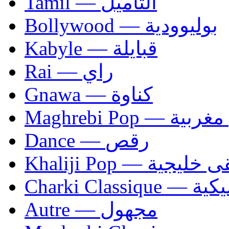
Tamil — التاميل
Bollywood — بوليوودية
Kabyle — قبايلة
Rai — راي
Gnawa — كناوة
Maghrebi Pop
Dance — رقص
Khaliji Pop — ية
Charki Cl
Autre — مجهول