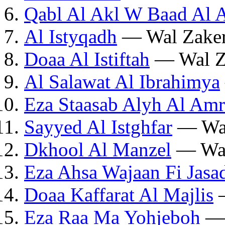
Qabl Al Akl W Baad Al 
Al Istyqadh
— Wal Zaker
Doaa Al Istiftah
— Wal Z
Al Salawat Al Ibrahimya
Eza Staasab Alyh Al Amr
Sayyed Al Istghfar
— Wal
Dkhool Al Manzel
— Wal
Eza Ahsa Wajaan Fi Jasa
Doaa Kaffarat Al Majlis
—
Eza Raa Ma Yohjeboh
— 