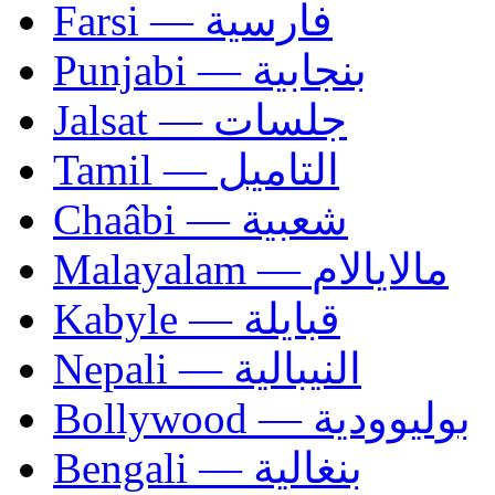
Farsi — فارسية
Punjabi — بنجابية
Jalsat — جلسات
Tamil — التاميل
Chaâbi — شعبية
Malayalam — مالايالام
Kabyle — قبايلة
Nepali — النيبالية
Bollywood — بوليوودية
Bengali — بنغالية