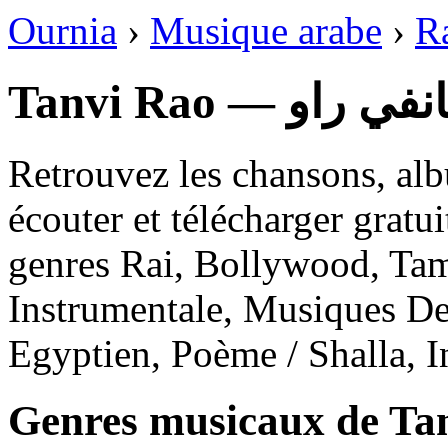
Ournia
›
Musique arabe
›
R
Tanvi Rao — نفي راو
Retrouvez les chansons, alb
écouter et télécharger gratu
genres Rai, Bollywood, Tam
Instrumentale, Musiques De
Egyptien, Poème / Shalla, 
Genres musicaux de Ta