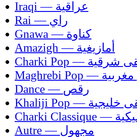
Iraqi — عراقية
Rai — راي
Gnawa — كناوة
Amazigh — أمازيغية
Charki Pop — ية
Maghrebi Pop
Dance — رقص
Khaliji Pop — ية
Charki Cl
Autre — مجهول