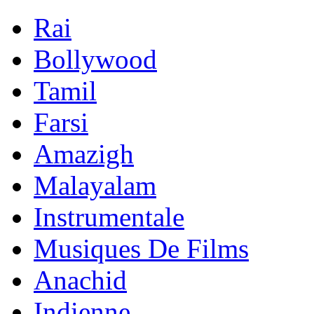
Rai
Bollywood
Tamil
Farsi
Amazigh
Malayalam
Instrumentale
Musiques De Films
Anachid
Indienne