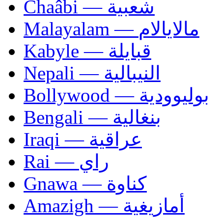
Chaâbi — شعبية
Malayalam — مالايالام
Kabyle — قبايلة
Nepali — النيبالية
Bollywood — بوليوودية
Bengali — بنغالية
Iraqi — عراقية
Rai — راي
Gnawa — كناوة
Amazigh — أمازيغية