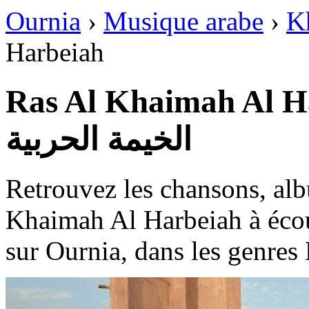
Ournia
›
Musique arabe
›
Kh
Harbeiah
Ras Al Khaimah Al Harbei
الخيمة الحربية
Retrouvez les chansons, alb
Khaimah Al Harbeiah à écout
sur Ournia, dans les genres 