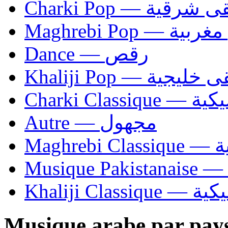
Charki Pop — ية
Maghrebi Pop
Dance — رقص
Khaliji Pop — ية
Charki Cl
Autre — مجهول
Ma
Khaliji C
Musique arabe par pay