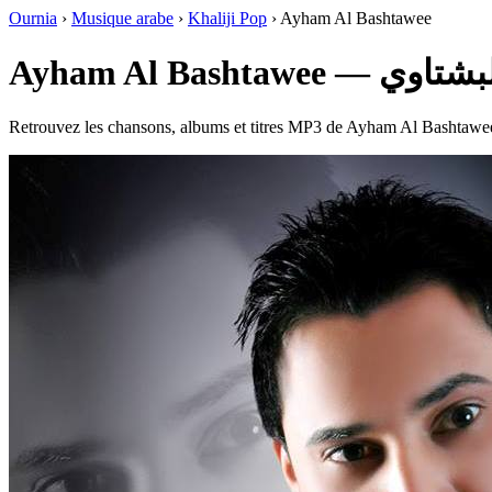
Ournia
›
Musique arabe
›
Khaliji Pop
›
Ayham Al Bashtawee
Ayham Al Bashtawee 
Retrouvez les chansons, albums et titres MP3 de Ayham Al Bashtawee à 