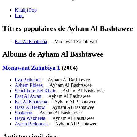
Khaliji Pop
Iraqi
Titres populaires de Ayham Al Bashtawee
Kat Al Khateeba
— Monawaat Zahabiya 1
Albums de Ayham Al Bashtawee
Monawaat Zahabiya 1
(2004)
Eza Bethebni
— Ayham Al Bashtawee
Ashem Eblees
— Ayham Al Bashtawee
Sebehkom Bel Khair
— Ayham Al Bashtawee
Faat Al Awan
— Ayham Al Bashtawee
Kat Al Khateeba
— Ayham Al Bashtawee
Haza Al Helow
— Ayham Al Bashtawee
Shakeera
— Ayham Al Bashtawee
Heya Wakheeta
— Ayham Al Bashtawee
Ayesh Bedoonak
— Ayham Al Bashtawee
Artistes similaires