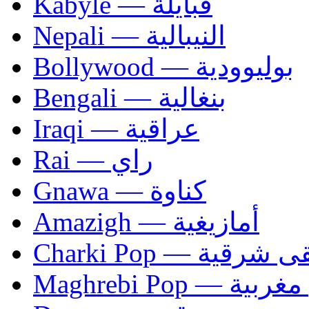
Kabyle — قبايلة
Nepali — النيبالية
Bollywood — بوليوودية
Bengali — بنغالية
Iraqi — عراقية
Rai — راي
Gnawa — كناوة
Amazigh — أمازيغية
Charki Pop — ية
Maghrebi Pop