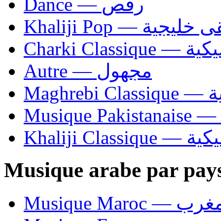
Dance — رقص
Khaliji Pop — ية
Charki Cl
Autre — مجهول
Ma
Khaliji C
Musique arabe par pay
Musique Maroc — 