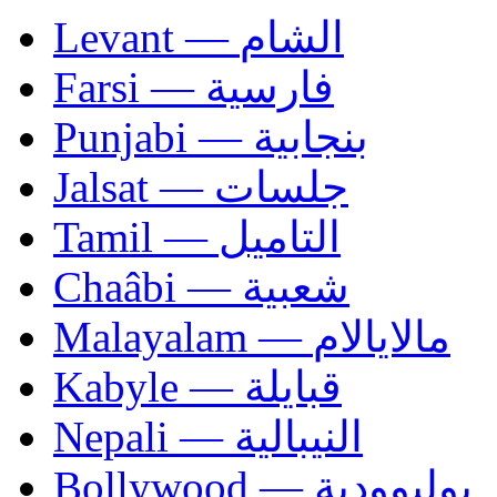
Levant — الشام
Farsi — فارسية
Punjabi — بنجابية
Jalsat — جلسات
Tamil — التاميل
Chaâbi — شعبية
Malayalam — مالايالام
Kabyle — قبايلة
Nepali — النيبالية
Bollywood — بوليوودية