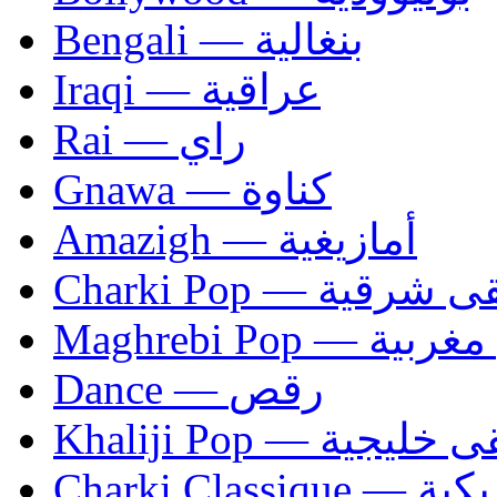
Bengali — بنغالية
Iraqi — عراقية
Rai — راي
Gnawa — كناوة
Amazigh — أمازيغية
Charki Pop — ية
Maghrebi Pop
Dance — رقص
Khaliji Pop — ية
Charki Cl