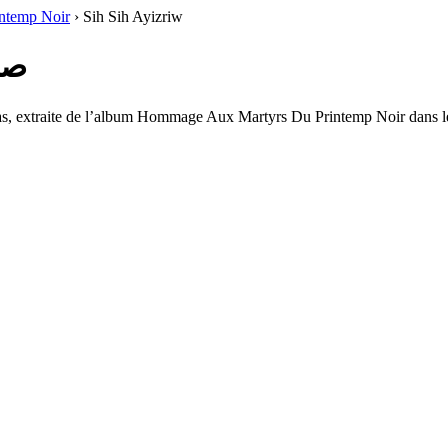
ntemp Noir
›
Sih Sih Ayizriw
صيح ص