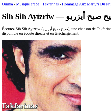
Ournia
›
Musique arabe
›
Takfarinas
›
Hommage Aux Martyrs Du Pri
Sih Sih Ayizriw — يح أيزريو
Écoutez Sih Sih Ayizriw (صيح صيح أيزريو), une chanson de Takfarinas, extraite de l’album Hommage Aux Martyrs Du Printemp Noir dans le genre Maghrebi Pop, Kabyle, sur Ournia. Durée : 4:14. Ce titre est
disponible en écoute directe et en téléchargement.