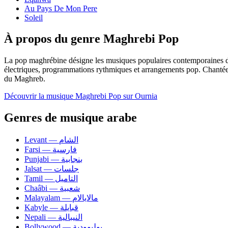
Au Pays De Mon Pere
Soleil
À propos du genre Maghrebi Pop
La pop maghrébine désigne les musiques populaires contemporaines du M
électriques, programmations rythmiques et arrangements pop. Chantée en
du Maghreb.
Découvrir la musique Maghrebi Pop sur Ournia
Genres de musique arabe
Levant — الشام
Farsi — فارسية
Punjabi — بنجابية
Jalsat — جلسات
Tamil — التاميل
Chaâbi — شعبية
Malayalam — مالايالام
Kabyle — قبايلة
Nepali — النيبالية
Bollywood — بوليوودية